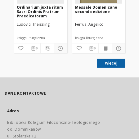
Ordinarium juxta ritum
Messale Domenicano
Or
Sacri Ordinis Fratrum
seconda edizione
Sa
Praedicatorum
Pr
Ludovici Theissling
Ferrua, Angelico
The
192
księga liturgiczna
księga liturgiczna
ksi
Więcej
DANE KONTAKTOWE
Adres
Biblioteka Kolegium Filozoficzno-Teologicznego
oo. Dominikanów
ul. Stolarska 12