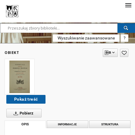
Wyszukiwanie zaawansowane
?
OBIEKT
Pokaż treść
Pobierz
OPIS
INFORMACJE
STRUKTURA