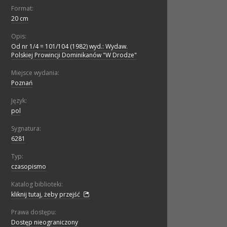
Format:
20 cm
Opis:
Od nr 1/4 = 101/104 (1982) wyd.: Wydaw.
Polskiej Prowincji Dominikanów "W Drodze"
Miejsce wydania:
Poznań
Język:
pol
Sygnatura:
6281
Typ:
czasopismo
Katalog biblioteki:
kliknij tutaj, żeby przejść
Prawa dostępu:
Dostęp nieograniczony