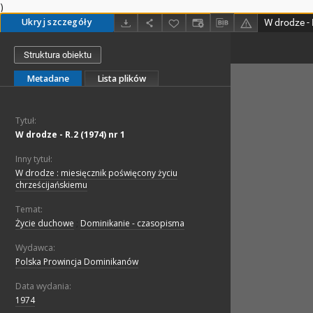
)
Ukryj szczegóły
W drodze - 
Struktura obiektu
Metadane
Lista plików
Tytuł:
W drodze - R.2 (1974) nr 1
Inny tytuł:
W drodze : miesięcznik poświęcony życiu
chrześcijańskiemu
Temat:
Życie duchowe
;
Dominikanie - czasopisma
Wydawca:
Polska Prowincja Dominikanów
Data wydania:
1974