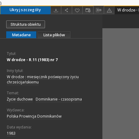
)
Ukryj szczegóły
W drodze - 
Struktura obiektu
Metadane
Lista plików
Tytuł:
W drodze - R.11 (1983) nr 7
Inny tytuł:
W drodze : miesięcznik poświęcony życiu
chrześcijańskiemu
Temat:
Życie duchowe
;
Dominikanie - czasopisma
Wydawca:
Polska Prowincja Dominikanów
Data wydania:
1983