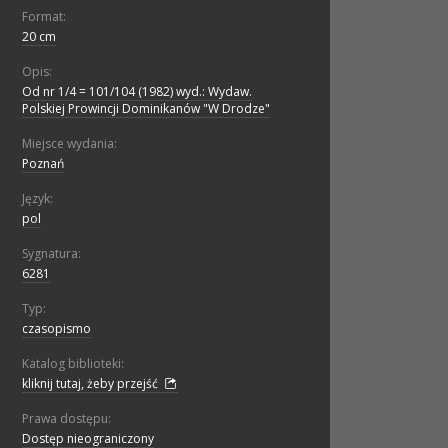
Format:
20 cm
Opis:
Od nr 1/4 = 101/104 (1982) wyd.: Wydaw.
Polskiej Prowincji Dominikanów "W Drodze"
Miejsce wydania:
Poznań
Język:
pol
Sygnatura:
6281
Typ:
czasopismo
Katalog biblioteki:
kliknij tutaj, żeby przejść
Prawa dostępu:
Dostęp nieograniczony