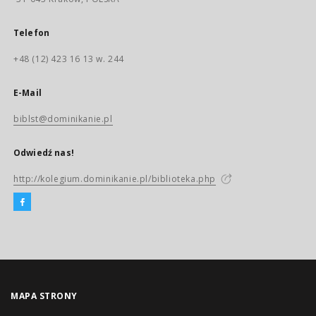
Telefon
+48 (12) 423 16 13 w. 244
E-Mail
biblst@dominikanie.pl
Odwiedź nas!
http://kolegium.dominikanie.pl/biblioteka.php
MAPA STRONY