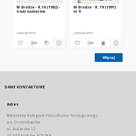
W drodze - R.10 (1982) -
W drodze - R. 19 (1991)
W d
treść numerów
nr 9
2
czasopismo
czasopismo
cz
Więcej
DANE KONTAKTOWE
Adres
Biblioteka Kolegium Filozoficzno-Teologicznego
oo. Dominikanów
ul. Stolarska 12
31-043 Kraków, POLSKA