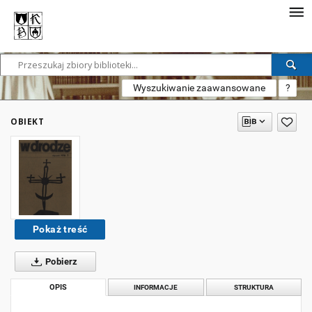
Wyszukiwanie zaawansowane
?
OBIEKT
Pokaż treść
Pobierz
OPIS
INFORMACJE
STRUKTURA