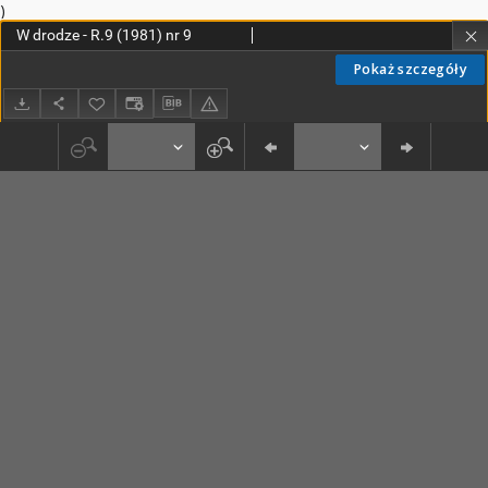
)
W drodze - R.9 (1981) nr 9
Pokaż szczegóły