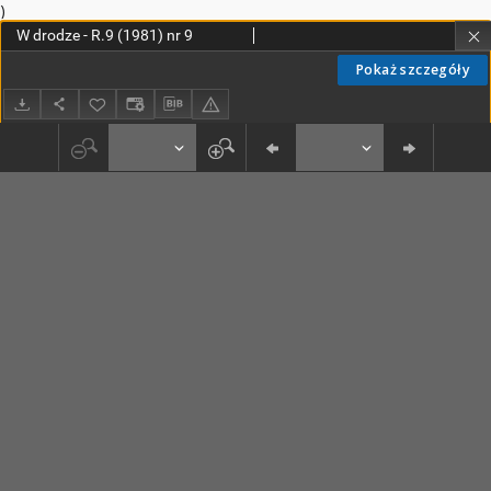
)
W drodze - R.9 (1981) nr 9
Pokaż szczegóły