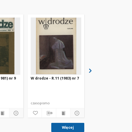
981) nr 9
W drodze - R.11 (1983) nr 7
W drodze - R.8 (1980) 
czasopismo
czasopismo
Więcej