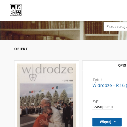
OBIEKT
OPIS
Tytuł:
W drodze - R.16 
Typ:
czasopismo
Więcej