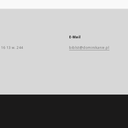
E-Mail
 16 13 w. 244
biblst@dominikanie.pl