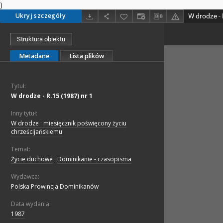
)
Ukryj szczegóły
W drodze - 
Struktura obiektu
Metadane
Lista plików
Tytuł:
W drodze - R.15 (1987) nr 1
Inny tytuł:
W drodze : miesięcznik poświęcony życiu
chrześcijańskiemu
Temat:
Życie duchowe
;
Dominikanie - czasopisma
Wydawca:
Polska Prowincja Dominikanów
Data wydania:
1987