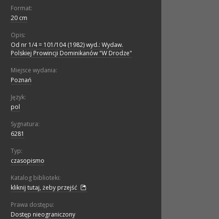
Format:
20 cm
Opis:
Od nr 1/4 = 101/104 (1982) wyd.: Wydaw.
Polskiej Prowincji Dominikanów "W Drodze"
Miejsce wydania:
Poznań
Język:
pol
Sygnatura:
6281
Typ:
czasopismo
Katalog biblioteki:
kliknij tutaj, żeby przejść
Prawa dostępu:
Dostęp nieograniczony