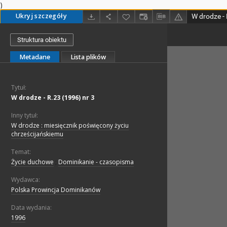
)
Ukryj szczegóły
W drodze - 
Struktura obiektu
Metadane
Lista plików
Tytuł:
W drodze - R.23 (1996) nr 3
Inny tytuł:
W drodze : miesięcznik poświęcony życiu
chrześcijańskiemu
Temat:
Życie duchowe
;
Dominikanie - czasopisma
Wydawca:
Polska Prowincja Dominikanów
Data wydania:
1996