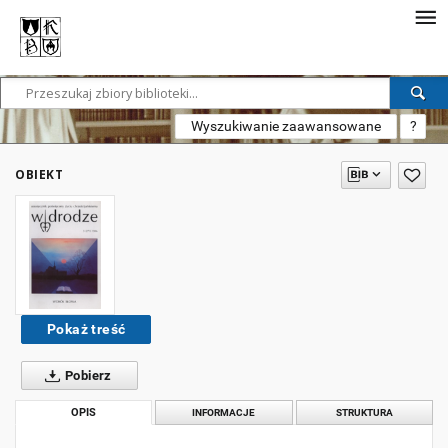
Wyszukiwanie zaawansowane
?
OBIEKT
Pokaż treść
Pobierz
OPIS
INFORMACJE
STRUKTURA