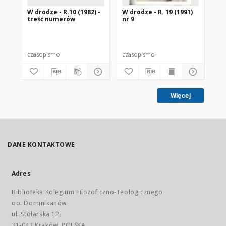
W drodze - R.10 (1982) -
W drodze - R. 19 (1991)
W d
treść numerów
nr 9
2
czasopismo
czasopismo
cz
Więcej
DANE KONTAKTOWE
Adres
Biblioteka Kolegium Filozoficzno-Teologicznego
oo. Dominikanów
ul. Stolarska 12
31-043 Kraków, POLSKA