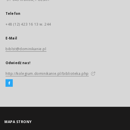
Telefon
+48 (12) 423 16 13 w. 244
E-Mail
biblst@dominikanie.pl
Odwiedź nas!
http://kolegium.dominikanie.pl/biblioteka.php
MAPA STRONY