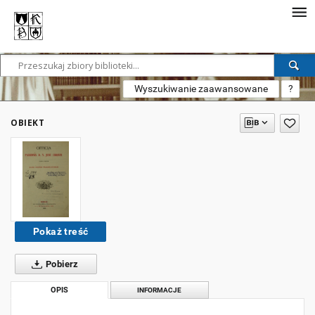
Wyszukiwanie zaawansowane
?
OBIEKT
Pokaż treść
Pobierz
OPIS
INFORMACJE