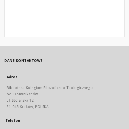
DANE KONTAKTOWE
Adres
Biblioteka Kolegium Filozoficzno-Teologicznego
oo. Dominikanów
ul. Stolarska 12
31-043 Kraków, POLSKA
Telefon