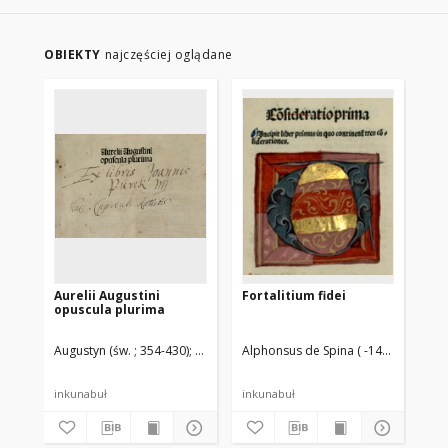
OBIEKTY
najczęściej oglądane
Aurelii Augustini
Fortalitium fidei
Su
opuscula plurima
co
Augustyn (św. ; 354-430)
Flach, Martin (14..-1500). Druk.
Alphonsus de Spina ( -1469)
Koberge
Ast
inkunabuł
inkunabuł
ink