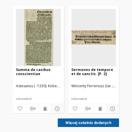
Summa de casibus
Sermones de tempore
Bib
conscientiae
et de sanctis. [P. 2]
Astesanus ( -1330)
Koberger, Anton (ca 1440-1513). Druk.
Wincenty Ferreriusz (św. ; ca 1350-1
Bellati, Ba
Dör
inkunabuł
inkunabuł
ink
Więcej ostatnio dodanych