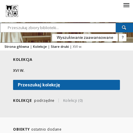
Wyszukiwanie zaawansowane
?
Strona główna
|
Kolekcje
|
Stare druki
|
XVI w.
KOLEKCJA
XVI W.
Przeszukaj kolekcję
KOLEKCJE
podrzędne
Kolekcji (0)
OBIEKTY
ostatnio dodane