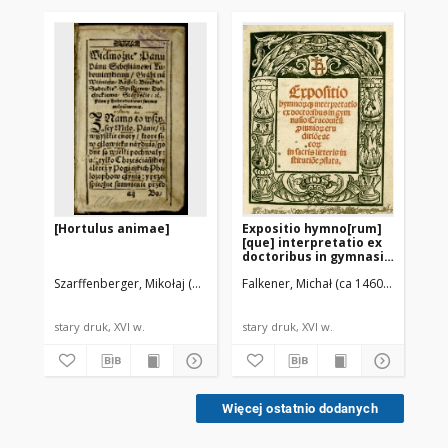
[Hortulus animae]
Expositio hymno[rum]
Ka
[que] interpretatio ex
pol
doctoribus in gymnasio
Bi
Cracovi[en]si p[ro]
Fil
Szarffenberger, Mikołaj (1519-1606). Druk.
Falkener, Michał (ca 1460-1534)
iuniorum eruditio[n]e
Te
ac eo[rum] in sacris
Do
litteris institutio[n]e
Kr
[con]flata
stary druk, XVI w.
stary druk, XVI w.
kat
Więcej ostatnio dodanych