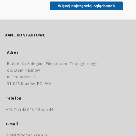
Acc
Więcej najczęściej oglądanych
re
se
ea
ri
sc
fer
Ia
DANE KONTAKTOWE
Ge
Ne
Mi
As
Adres
lib
in
Biblioteka Kolegium Filozoficzno-Teologicznego
oo. Dominikanów
ul. Stolarska 12
31-043 Kraków, POLSKA
Telefon
+48 (12) 423 16 13 w. 244
E-Mail
biblst@dominikanie.pl