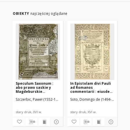
OBIEKTY
najczęściej oglądane
Speculum Saxonum :
In Epistolam divi Pauli
Om
abo prawo saskie y
ad Romanos
mor
Magdeburskie
commentarii : eiusdem
ex 
Porza̜dkiem Obiecadła,
De natura et gratia
re
Szczerbic, Paweł (1552-1609). Tł.
Soto, Domingo de (1494-1560)
Stee
Böh
z Laćinskich y
libri III cum Apologia
Io
Niemieckich
contra reverendum
Te
Exemplarzow zebrane
episcoporum
col
Catharinum
rec
stary druk, XVI w.
stary druk, XVI w.
sta
ab
Ap
Eu
de