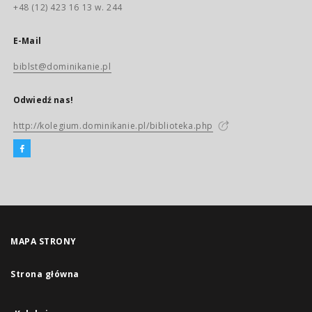
+48 (12) 423 16 13 w. 244
E-Mail
biblst@dominikanie.pl
Odwiedź nas!
http://kolegium.dominikanie.pl/biblioteka.php
MAPA STRONY
Strona główna