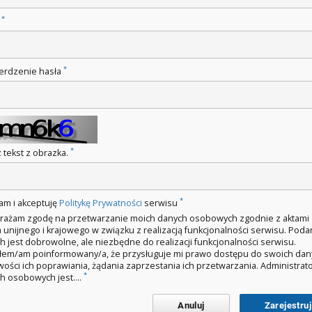
*
o
*
erdzenie hasła
*
 tekst z obrazka.
*
am i akceptuję
Politykę Prywatności
serwisu
rażam zgodę na przetwarzanie moich danych osobowych zgodnie z aktami
 unijnego i krajowego w związku z realizacją funkcjonalności serwisu. Poda
h jest dobrowolne, ale niezbędne do realizacji funkcjonalności serwisu.
łem/am poinformowany/a, że przysługuje mi prawo dostępu do swoich dan
wości ich poprawiania, żądania zaprzestania ich przetwarzania. Administra
*
h osobowych jest....
Anuluj
Zarejestruj