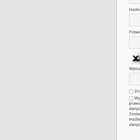
Hasł
Potwi
Wpisz
Zn
Wy
prawa
danyc
Zosta
możli
danyc