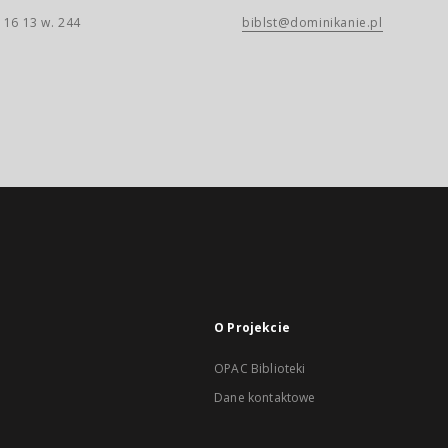
 16 13 w. 244
biblst@dominikanie.pl
O Projekcie
OPAC Biblioteki
Dane kontaktowe