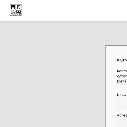
REJE
Konto
cyfrow
konta
Nazwa
Adres