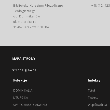
Biblioteka Kolegium Filozoficzno-
+48 (12) 423
Teologicznego
oo. Dominikanów
ul. Stolarska 12
31-043 Kraków, POLSKA
MAPA STRONY
Strona główna
Kolekcje
Indeksy
DOMINIKALIA
Tytuł
LITURGIKA
Twórca
ŚW. TOMASZ Z AKWINU
Współtwórca