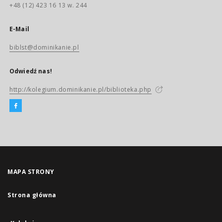
+48 (12) 423 16 13 w. 244
E-Mail
biblst@dominikanie.pl
Odwiedź nas!
http://kolegium.dominikanie.pl/biblioteka.php
MAPA STRONY
Strona główna