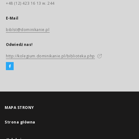
+48 (12) 423 16 13 w. 244
E-Mail
biblst@dominikanie.pl
Odwiedź nas!
http://kolegium.dominikanie.pl/biblioteka.php
MAPA STRONY
Strona główna