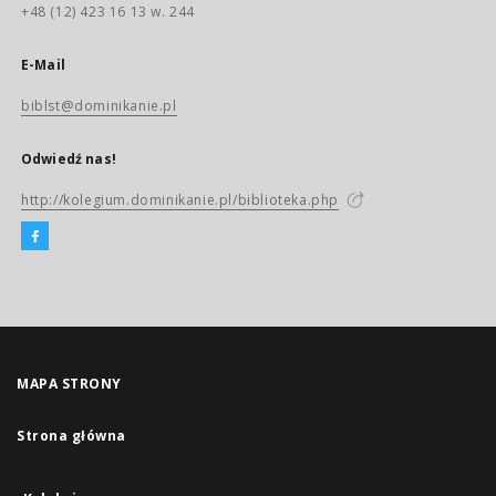
+48 (12) 423 16 13 w. 244
E-Mail
biblst@dominikanie.pl
Odwiedź nas!
http://kolegium.dominikanie.pl/biblioteka.php
MAPA STRONY
Strona główna