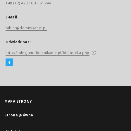
+48 (12) 423 16 13 w. 244
E-Mail
biblst@dominikanie.pl
Odwiedź nas!
http://kolegium.dominikanie.pl/biblioteka.php
MAPA STRONY
Strona główna