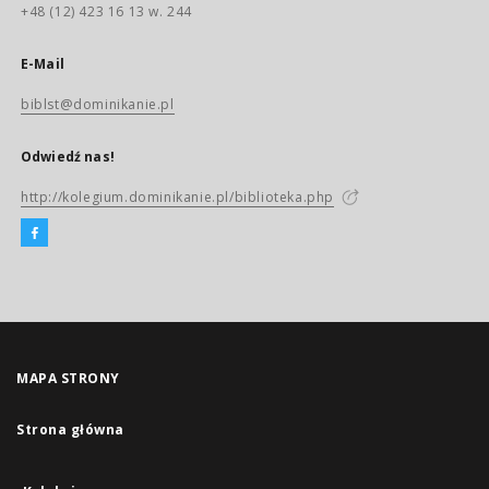
+48 (12) 423 16 13 w. 244
E-Mail
biblst@dominikanie.pl
Odwiedź nas!
http://kolegium.dominikanie.pl/biblioteka.php
MAPA STRONY
Strona główna