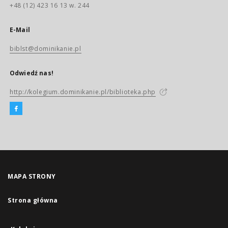
+48 (12) 423 16 13 w. 244
E-Mail
biblst@dominikanie.pl
Odwiedź nas!
http://kolegium.dominikanie.pl/biblioteka.php
MAPA STRONY
Strona główna