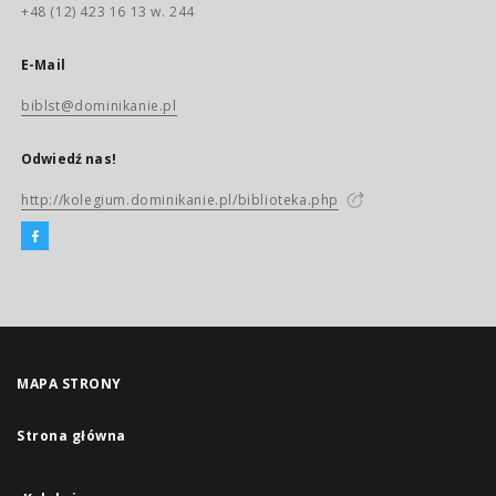
+48 (12) 423 16 13 w. 244
E-Mail
biblst@dominikanie.pl
Odwiedź nas!
http://kolegium.dominikanie.pl/biblioteka.php
MAPA STRONY
Strona główna