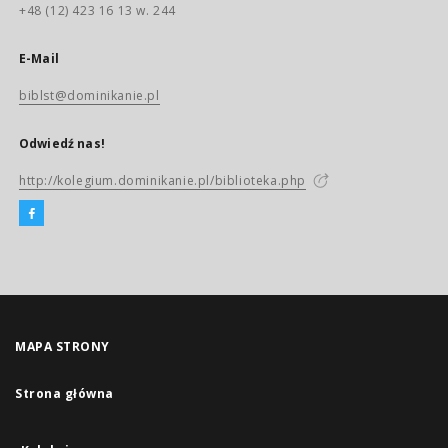
+48 (12) 423 16 13 w. 244
E-Mail
biblst@dominikanie.pl
Odwiedź nas!
http://kolegium.dominikanie.pl/biblioteka.php
MAPA STRONY
Strona główna