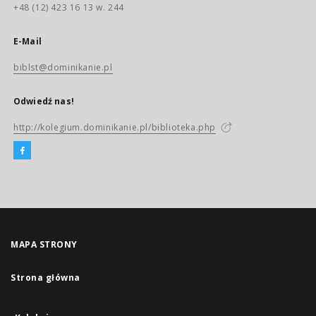
+48 (12) 423 16 13 w. 244
E-Mail
biblst@dominikanie.pl
Odwiedź nas!
http://kolegium.dominikanie.pl/biblioteka.php
MAPA STRONY
Strona główna