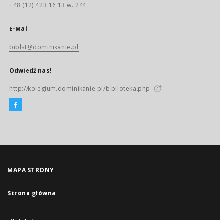
+48 (12) 423 16 13 w. 244
E-Mail
biblst@dominikanie.pl
Odwiedź nas!
http://kolegium.dominikanie.pl/biblioteka.php
MAPA STRONY
Strona główna