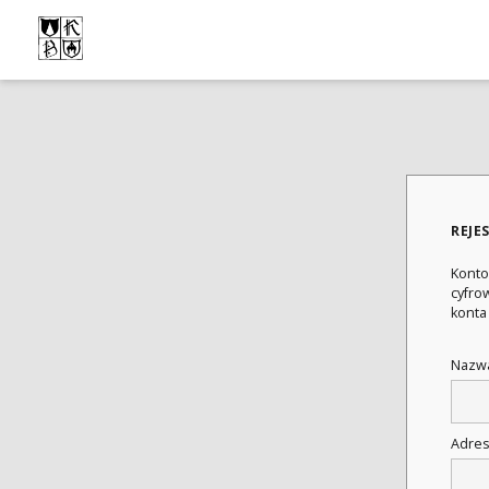
REJE
Konto
cyfrow
konta
Nazwa
Adres