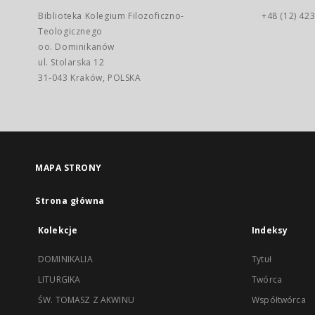
Biblioteka Kolegium Filozoficzno-
+48 (12) 423
Teologicznego
oo. Dominikanów
ul. Stolarska 12
31-043 Kraków, POLSKA
MAPA STRONY
Strona główna
Kolekcje
Indeksy
DOMINIKALIA
Tytuł
LITURGIKA
Twórca
ŚW. TOMASZ Z AKWINU
Współtwórca