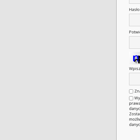
Hasł
Potwi
Wpisz
Zn
Wy
prawa
danyc
Zosta
możli
danyc