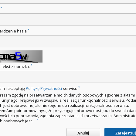
*
o
*
erdzenie hasła
*
 tekst z obrazka.
*
am i akceptuję
Politykę Prywatności
serwisu
rażam zgodę na przetwarzanie moich danych osobowych zgodnie z aktami
 unijnego i krajowego w związku z realizacją funkcjonalności serwisu. Poda
h jest dobrowolne, ale niezbędne do realizacji funkcjonalności serwisu.
łem/am poinformowany/a, że przysługuje mi prawo dostępu do swoich dan
wości ich poprawiania, żądania zaprzestania ich przetwarzania. Administra
*
h osobowych jest....
Anuluj
Zarejestruj