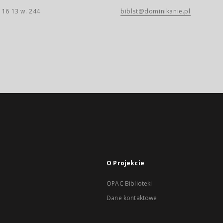
 16 13 w. 244
biblst@dominikanie.pl
O Projekcie
OPAC Biblioteki
Dane kontaktowe