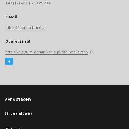
+48 (12) 423 16 13 w. 244
E-Mail
biblst@dominikanie.pl
Odwiedź nas!
http://kolegium.dominikanie.pl/biblioteka.php
MAPA STRONY
Strona główna