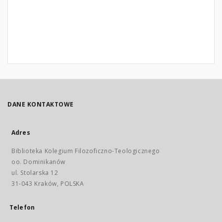
DANE KONTAKTOWE
Adres
Biblioteka Kolegium Filozoficzno-Teologicznego
oo. Dominikanów
ul. Stolarska 12
31-043 Kraków, POLSKA
Telefon