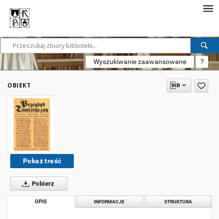
Wyszukiwanie zaawansowane
?
OBIEKT
Pokaż treść
Pobierz
OPIS
INFORMACJE
STRUKTURA