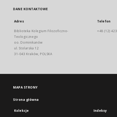
DANE KONTAKTOWE
Adres
Telefon
Biblioteka Kolegium Filozoficzno-
+48 (12) 423
Teologicznego
oo. Dominikanów
ul. Stolarska 12
31-043 Kraków, POLSKA
MAPA STRONY
Strona główna
Kolekcje
Indeksy