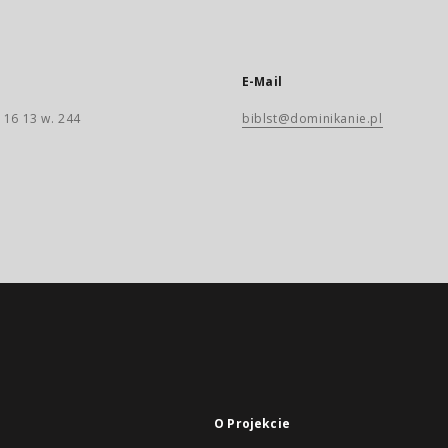
E-Mail
 16 13 w. 244
biblst@dominikanie.pl
O Projekcie