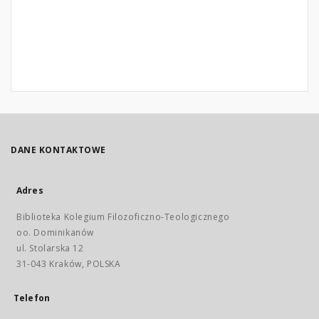
DANE KONTAKTOWE
Adres
Biblioteka Kolegium Filozoficzno-Teologicznego
oo. Dominikanów
ul. Stolarska 12
31-043 Kraków, POLSKA
Telefon