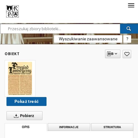
Wyszukiwanie zaawansowane
?
OBIEKT
Pokaż treść
Pobierz
OPIS
INFORMACJE
STRUKTURA