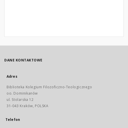
DANE KONTAKTOWE
Adres
Biblioteka Kolegium Filozoficzno-Teologicznego
oo. Dominikanów
ul. Stolarska 12
31-043 Kraków, POLSKA
Telefon