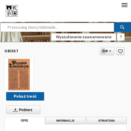
Wyszukiwanie zaawansowane
?
OBIEKT
Pokaż treść
Pobierz
OPIS
INFORMACJE
STRUKTURA