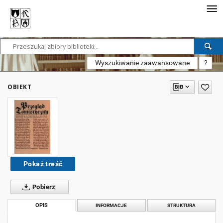
Wyszukiwanie zaawansowane
?
OBIEKT
Pokaż treść
Pobierz
OPIS
INFORMACJE
STRUKTURA