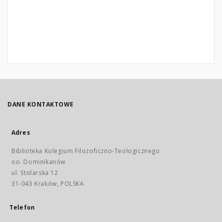
DANE KONTAKTOWE
Adres
Biblioteka Kolegium Filozoficzno-Teologicznego
oo. Dominikanów
ul. Stolarska 12
31-043 Kraków, POLSKA
Telefon