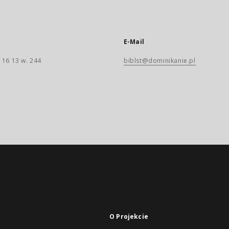
E-Mail
 16 13 w. 244
biblst@dominikanie.pl
O Projekcie