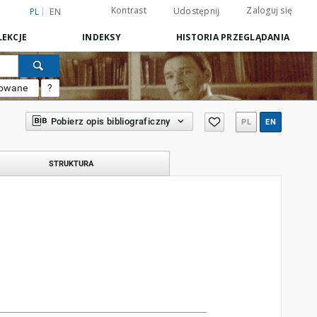
Kontrast
Zaloguj się
Udostępnij
PL
EN
EKCJE
INDEKSY
HISTORIA PRZEGLĄDANIA
sowane
?
Pobierz opis bibliograficzny
PL
EN
STRUKTURA