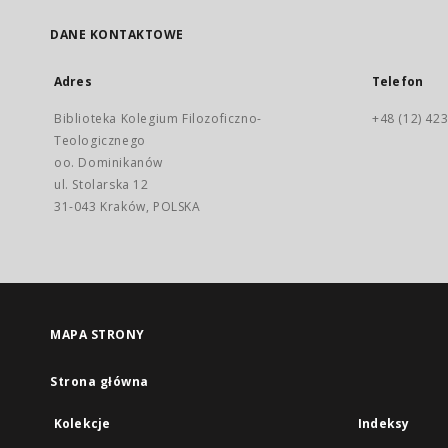
DANE KONTAKTOWE
Adres
Telefon
Biblioteka Kolegium Filozoficzno-
+48 (12) 423
Teologicznego
oo. Dominikanów
ul. Stolarska 12
31-043 Kraków, POLSKA
MAPA STRONY
Strona główna
Kolekcje
Indeksy