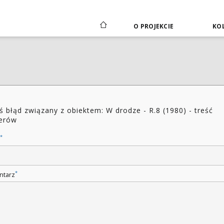
O PROJEKCIE
KOL
ś błąd związany z obiektem: W drodze - R.8 (1980) - treść
erów
*
*
ntarz