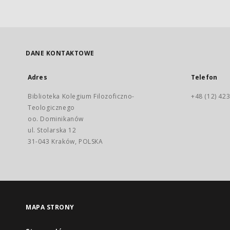
DANE KONTAKTOWE
Adres
Telefon
Biblioteka Kolegium Filozoficzno-
+48 (12) 423
Teologicznego
oo. Dominikanów
ul. Stolarska 12
31-043 Kraków, POLSKA
MAPA STRONY