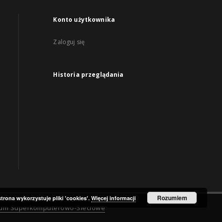
Konto użytkownika
Zaloguj się
Historia przeglądania
Rozumiem
strona wykorzystuje pliki 'cookies'.
Więcej informacji
rum Superkomputerowo-Sieciowe