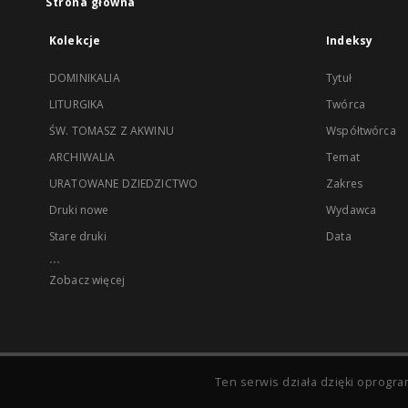
Strona główna
Kolekcje
Indeksy
DOMINIKALIA
Tytuł
LITURGIKA
Twórca
ŚW. TOMASZ Z AKWINU
Współtwórca
ARCHIWALIA
Temat
URATOWANE DZIEDZICTWO
Zakres
Druki nowe
Wydawca
Stare druki
Data
...
Zobacz więcej
Ten serwis działa dzięki oprog