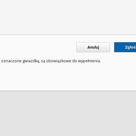
Anuluj
Zgłoś
a oznaczone gwiazdką, są obowiązkowe do wypełnienia.