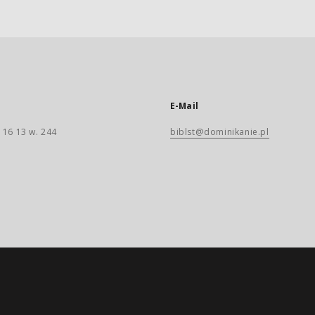
E-Mail
 16 13 w. 244
biblst@dominikanie.pl