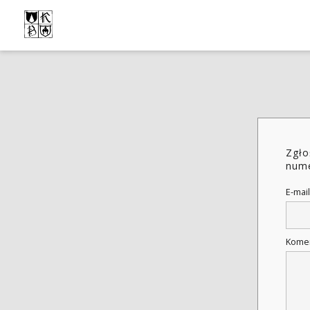
Zgło
num
E-mail
Kome