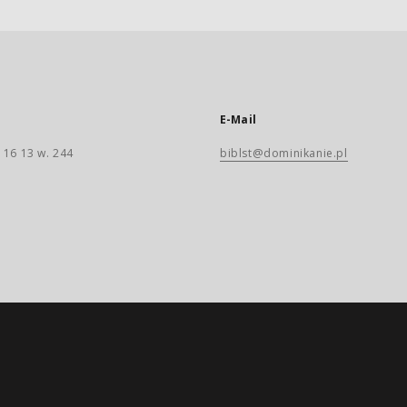
E-Mail
 16 13 w. 244
biblst@dominikanie.pl