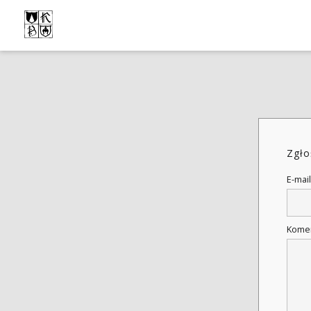
Zgło
E-mail
Kome