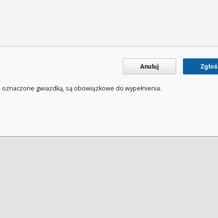
Anuluj
Zgłoś
a oznaczone gwiazdką, są obowiązkowe do wypełnienia.