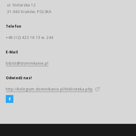
ul. Stolarska 12
31-043 Kraków, POLSKA
Telefon
+48 (12) 423 16 13 w. 244
E-Mail
biblst@dominikanie.pl
Odwiedź nas!
http://kolegium.dominikanie.pl/biblioteka.php