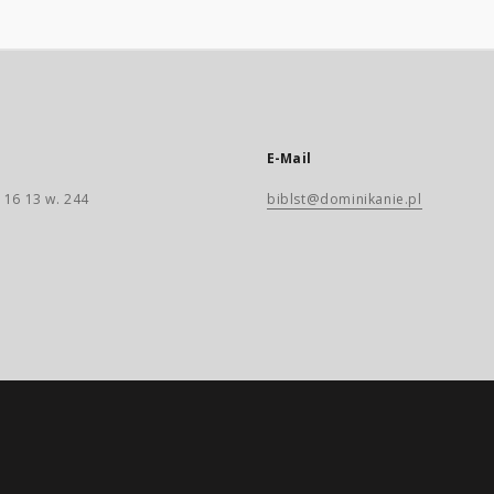
E-Mail
 16 13 w. 244
biblst@dominikanie.pl