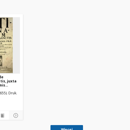
de
is, juxta
nis
..]
655). Druk.
Więcej