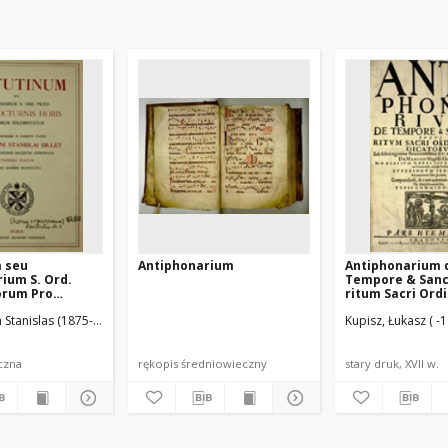
 seu
Antiphonarium
Antiphonarium 
ium S. Ord.
Tempore & Sanct
orum Pro
ritum Sacri Ordi
 Horis majorum
Praedicatorum [.
in Stanislas (1875-1951)
Ordo Fratrum Praedicatorum
Kupisz, Łukasz ( -1
tum
iczna
rękopis średniowieczny
stary druk, XVII w.