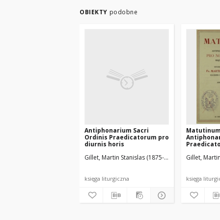
OBIEKTY
podobne
Antiphonarium Sacri
Matutinum
Ordinis Praedicatorum pro
Antiphonar
diurnis horis
Praedicat
Nocturnis
Gillet, Martin Stanislas (1875-1951)
Gillet, Mart
Solemnita
księga liturgiczna
księga liturg