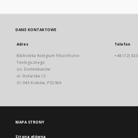
DANE KONTAKTOWE
Adres
Telefon
Biblioteka Kolegium Filozoficzno-
+48 (12) 423
Teologicznego
oo. Dominikanów
ul. Stolarska 12
31-043 Kraków, POLSKA
MAPA STRONY
Strona główna