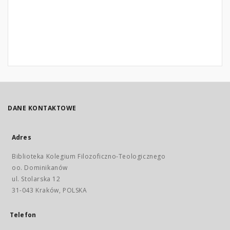
DANE KONTAKTOWE
Adres
Biblioteka Kolegium Filozoficzno-Teologicznego
oo. Dominikanów
ul. Stolarska 12
31-043 Kraków, POLSKA
Telefon