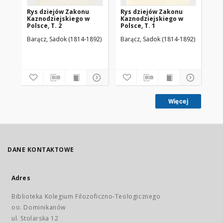
Rys dziejów Zakonu
Rys dziejów Zakonu
Pa
Kaznodziejskiego w
Kaznodziejskiego w
pol
Polsce, T. 2
Polsce, T. 1
ur
z 
Barącz, Sadok (1814-1892)
Barącz, Sadok (1814-1892)
Bar
Więcej
DANE KONTAKTOWE
Adres
Biblioteka Kolegium Filozoficzno-Teologicznego
oo. Dominikanów
ul. Stolarska 12