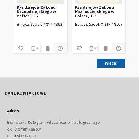
Rys dziejów Zakonu
Rys dziejów Zakonu
Baj
Kaznodziejskiego w
Kaznodziejskiego w
prz
Polsce, T. 2
Polsce, T. 1
Ru
Barącz, Sadok (1814-1892)
Barącz, Sadok (1814-1892)
Bar
Więcej
DANE KONTAKTOWE
Adres
Biblioteka Kolegium Filozoficzno-Teologicznego
oo. Dominikanów
ul. Stolarska 12