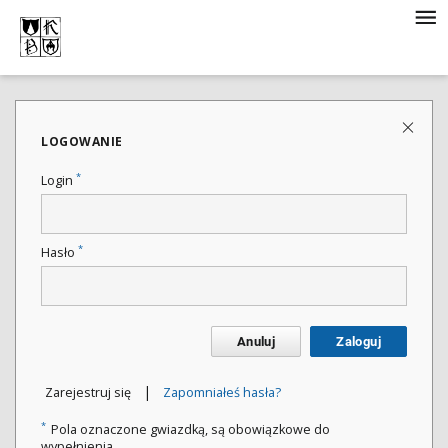
LOGOWANIE
*
Login
*
Hasło
Anuluj
Zaloguj
|
Zarejestruj się
Zapomniałeś hasła?
*
Pola oznaczone gwiazdką, są obowiązkowe do
wypełnienia.