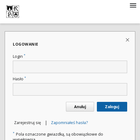
LOGOWANIE
*
Login
*
Hasło
Anuluj
Zaloguj
|
Zarejestruj się
Zapomniałeś hasła?
*
Pola oznaczone gwiazdką, są obowiązkowe do
wypełnienia.