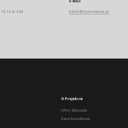
E-Mail
 16 13 w. 244
biblst@dominikanie.pl
O Projekcie
OPAC Biblioteki
Dane kontaktowe