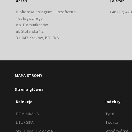
Adres
Telefon
Biblioteka Kolegium Filozoficzno-
+48 (12) 423
Teologicznego
oo. Dominikanów
ul. Stolarska 12
31-043 Kraków, POLSKA
MAPA STRONY
Strona główna
Kolekcje
Indeksy
DOMINIKALIA
Tytuł
LITURGIKA
Twórca
ŚW. TOMASZ Z AKWINU
Współtwórca