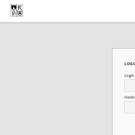
LOG
Login
Hasł