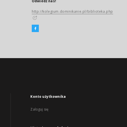
Odwiedź nas!
http://kolegium.dominikanie.pl/biblioteka.php
Konto użytkownika
Zaloguj się