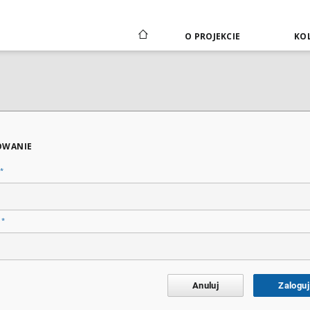
O PROJEKCIE
KOL
OWANIE
*
*
o
Anuluj
Zaloguj