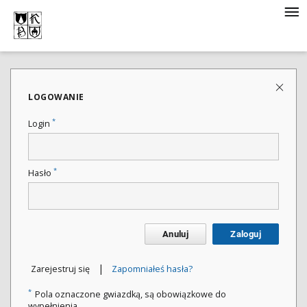
LOGOWANIE
*
Login
*
Hasło
Anuluj
Zaloguj
|
Zarejestruj się
Zapomniałeś hasła?
*
Pola oznaczone gwiazdką, są obowiązkowe do
wypełnienia.