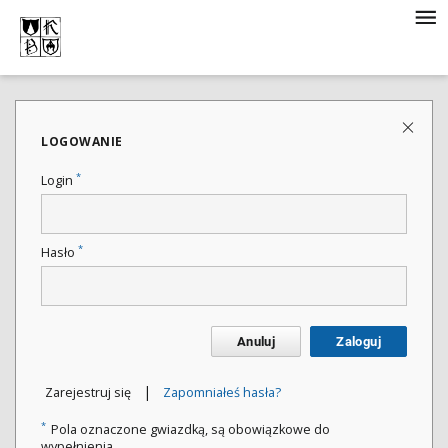
LOGOWANIE
*
Login
*
Hasło
Anuluj
Zaloguj
|
Zarejestruj się
Zapomniałeś hasła?
*
Pola oznaczone gwiazdką, są obowiązkowe do
wypełnienia.