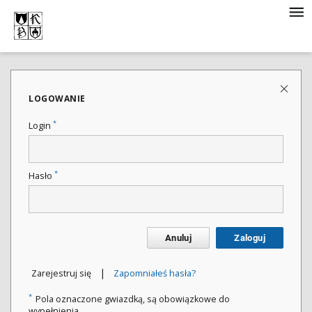
LOGOWANIE
*
Login
*
Hasło
Anuluj
Zaloguj
|
Zarejestruj się
Zapomniałeś hasła?
*
Pola oznaczone gwiazdką, są obowiązkowe do
wypełnienia.