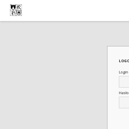
LOG
Login
Hasł