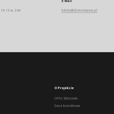
E-Mail
 16 13 w. 244
biblst@dominikanie.pl
O Projekcie
OPAC Biblioteki
Dane kontaktowe