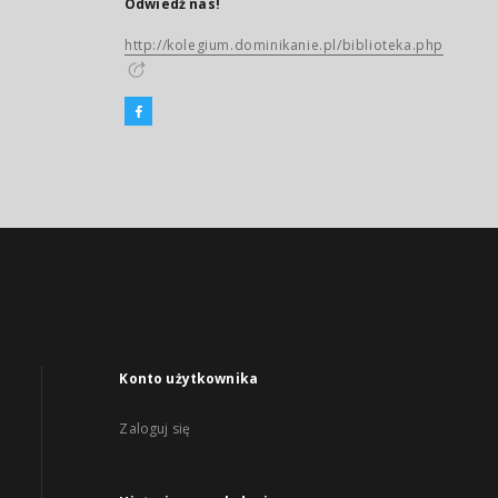
Odwiedź nas!
http://kolegium.dominikanie.pl/biblioteka.php
Konto użytkownika
Zaloguj się