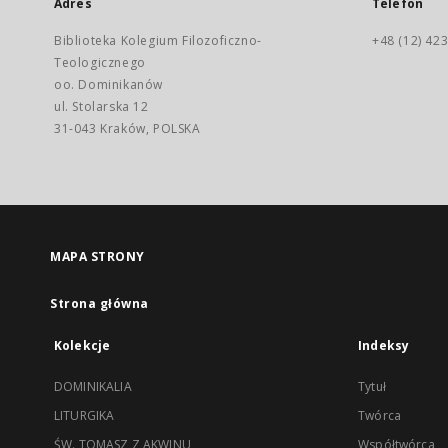
Adres
Telefon
Biblioteka Kolegium Filozoficzno-
+48 (12) 423
Teologicznego
oo. Dominikanów
ul. Stolarska 12
31-043 Kraków, POLSKA
MAPA STRONY
Strona główna
Kolekcje
Indeksy
DOMINIKALIA
Tytuł
LITURGIKA
Twórca
ŚW. TOMASZ Z AKWINU
Współtwórca