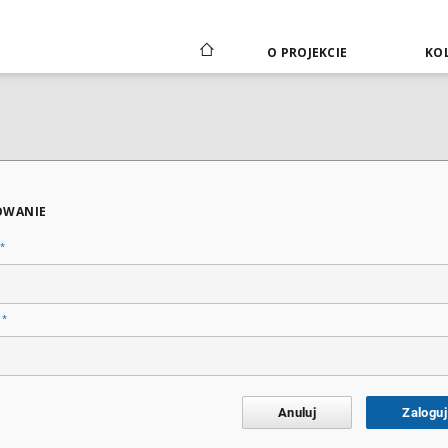
O PROJEKCIE
KOL
OWANIE
*
*
o
Anuluj
Zaloguj