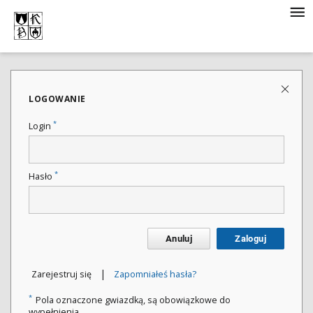
LOGOWANIE
*
Login
*
Hasło
Anuluj
Zaloguj
|
Zarejestruj się
Zapomniałeś hasła?
*
Pola oznaczone gwiazdką, są obowiązkowe do
wypełnienia.