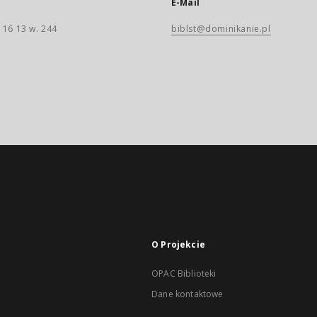
E-Mail
 16 13 w. 244
biblst@dominikanie.pl
O Projekcie
OPAC Biblioteki
Dane kontaktowe