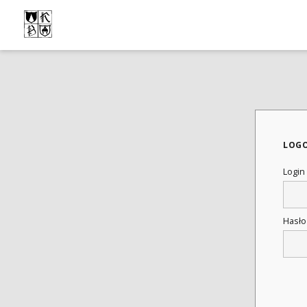
LOG
Login
Hasł