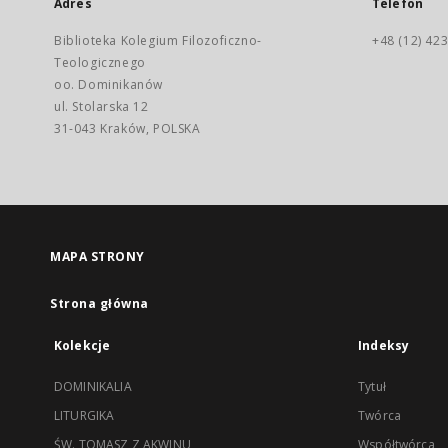
Adres
Telefon
Biblioteka Kolegium Filozoficzno-
+48 (12) 423
Teologicznego
oo. Dominikanów
ul. Stolarska 12
31-043 Kraków, POLSKA
MAPA STRONY
Strona główna
Kolekcje
Indeksy
DOMINIKALIA
Tytuł
LITURGIKA
Twórca
ŚW. TOMASZ Z AKWINU
Współtwórca