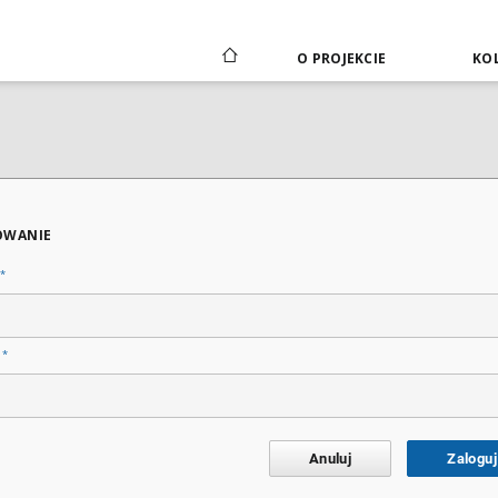
O PROJEKCIE
KOL
OWANIE
*
*
o
Anuluj
Zaloguj