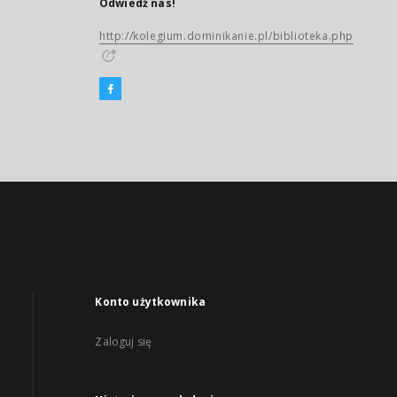
Odwiedź nas!
http://kolegium.dominikanie.pl/biblioteka.php
Konto użytkownika
Zaloguj się