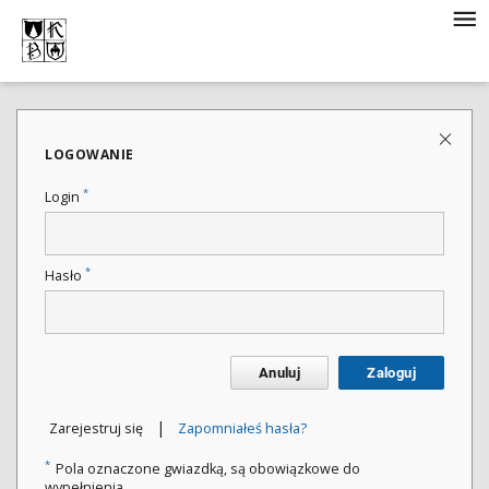
LOGOWANIE
*
Login
*
Hasło
Anuluj
Zaloguj
|
Zarejestruj się
Zapomniałeś hasła?
*
Pola oznaczone gwiazdką, są obowiązkowe do
wypełnienia.